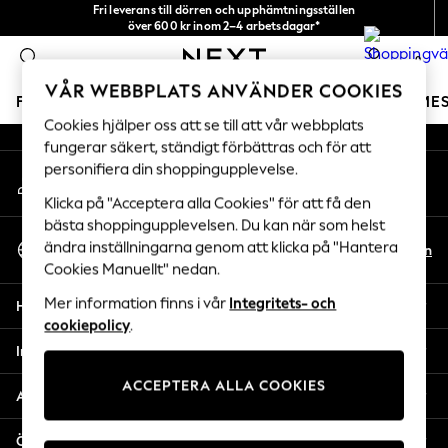
Fri leverans till dörren och upphämtningsställen
An error occurred on client
över 600 kr inom 2–4 arbetsdagar*
Vi accepterar
0
Våra sociala nätverk
VÅR WEBBPLATS ANVÄNDER COOKIES
FLICKOR
POJKAR
BABY
DAMER
HERRAR
SEME
Cookies hjälper oss att se till att vår webbplats
fungerar säkert, ständigt förbättras och för att
GIRLS
personifiera din shoppingupplevelse.
Mitt konto
New In
Logga in på ditt konto
50 - 92cm
Klicka på "Acceptera alla Cookies" för att få den
98 - 110cm
bästa shoppingupplevelsen. Du kan när som helst
Välj Språk
116 - 134cm
ändra inställningarna genom att klicka på "Hantera
Sv
En
Svenska
Cookies Manuellt" nedan.
140 - 174cm
Trending: Top & Short Sets
Mer information finns i vår
Integritets- och
Hjälp
Trending: Clogs
cookiepolicy
.
Toy Story
Integritet & Juridik
THE SET
ACCEPTERA ALLA COOKIES
All Clothing
Avdelningar
Coats & Jackets
Sweatshirts & Hoodies
Övriga tjänster