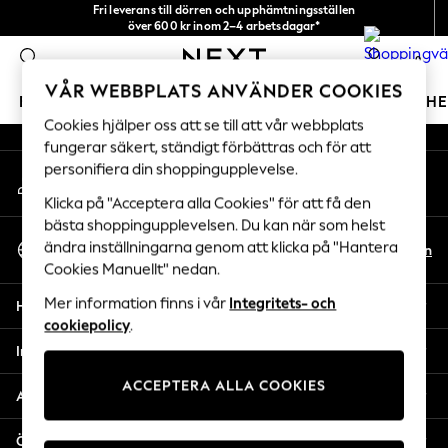
Fri leverans till dörren och upphämtningsställen
An error occurred on client
över 600 kr inom 2–4 arbetsdagar*
Vi accepterar
0
Våra sociala nätverk
VÅR WEBBPLATS ANVÄNDER COOKIES
FLICKOR
POJKAR
BABY
DAMER
HERRAR
H
Cookies hjälper oss att se till att vår webbplats
fungerar säkert, ständigt förbättras och för att
GIRLS
personifiera din shoppingupplevelse.
Mitt konto
New In
Logga in på ditt konto
50 - 92cm
Klicka på "Acceptera alla Cookies" för att få den
98 - 110cm
bästa shoppingupplevelsen. Du kan när som helst
Välj Språk
116 - 134cm
ändra inställningarna genom att klicka på "Hantera
Sv
En
Svenska
Cookies Manuellt" nedan.
140 - 174cm
Trending: Top & Short Sets
Mer information finns i vår
Integritets- och
Hjälp
Trending: Clogs
cookiepolicy
.
Toy Story
Integritet & Juridik
THE SET
ACCEPTERA ALLA COOKIES
All Clothing
Avdelningar
Coats & Jackets
Sweatshirts & Hoodies
Övriga tjänster