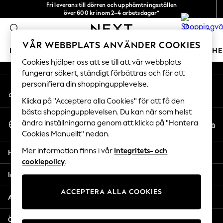
Fri leverans till dörren och upphämtningsställen
An error occurred on client
över 600 kr inom 2–4 arbetsdagar*
Vi accepterar
0
Våra sociala nätverk
VÅR WEBBPLATS ANVÄNDER COOKIES
FLICKOR
POJKAR
BABY
DAMER
HERRAR
H
Cookies hjälper oss att se till att vår webbplats
fungerar säkert, ständigt förbättras och för att
GIRLS
personifiera din shoppingupplevelse.
Mitt konto
New In
Logga in på ditt konto
50 - 92cm
Klicka på "Acceptera alla Cookies" för att få den
98 - 110cm
bästa shoppingupplevelsen. Du kan när som helst
Välj Språk
116 - 134cm
ändra inställningarna genom att klicka på "Hantera
Sv
En
Svenska
Cookies Manuellt" nedan.
140 - 174cm
Trending: Top & Short Sets
Mer information finns i vår
Integritets- och
Hjälp
Trending: Clogs
cookiepolicy
.
Toy Story
Integritet & Juridik
THE SET
ACCEPTERA ALLA COOKIES
All Clothing
Avdelningar
Coats & Jackets
Sweatshirts & Hoodies
Övriga tjänster