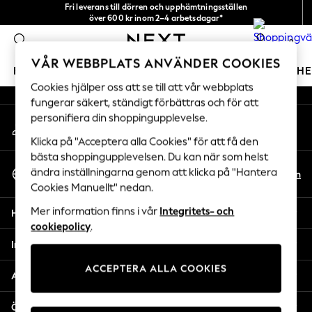
Fri leverans till dörren och upphämtningsställen
An error occurred on client
över 600 kr inom 2–4 arbetsdagar*
Vi accepterar
0
Våra sociala nätverk
VÅR WEBBPLATS ANVÄNDER COOKIES
FLICKOR
POJKAR
BABY
DAMER
HERRAR
H
Cookies hjälper oss att se till att vår webbplats
fungerar säkert, ständigt förbättras och för att
GIRLS
personifiera din shoppingupplevelse.
Mitt konto
New In
Logga in på ditt konto
50 - 92cm
Klicka på "Acceptera alla Cookies" för att få den
98 - 110cm
bästa shoppingupplevelsen. Du kan när som helst
Välj Språk
116 - 134cm
ändra inställningarna genom att klicka på "Hantera
Sv
En
Svenska
Cookies Manuellt" nedan.
140 - 174cm
Trending: Top & Short Sets
Mer information finns i vår
Integritets- och
Hjälp
Trending: Clogs
cookiepolicy
.
Toy Story
Integritet & Juridik
THE SET
ACCEPTERA ALLA COOKIES
All Clothing
Avdelningar
Coats & Jackets
Sweatshirts & Hoodies
Övriga tjänster