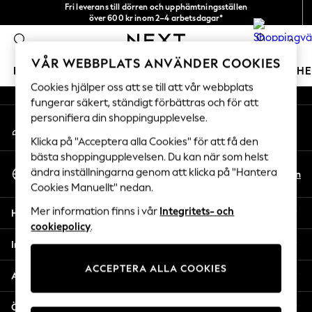
Fri leverans till dörren och upphämtningsställen
An error occurred on client
över 600 kr inom 2–4 arbetsdagar*
Vi accepterar
0
Våra sociala nätverk
VÅR WEBBPLATS ANVÄNDER COOKIES
FLICKOR
POJKAR
BABY
DAMER
HERRAR
H
Cookies hjälper oss att se till att vår webbplats
fungerar säkert, ständigt förbättras och för att
GIRLS
personifiera din shoppingupplevelse.
Mitt konto
New In
Logga in på ditt konto
50 - 92cm
Klicka på "Acceptera alla Cookies" för att få den
98 - 110cm
bästa shoppingupplevelsen. Du kan när som helst
Välj Språk
116 - 134cm
ändra inställningarna genom att klicka på "Hantera
Sv
En
Svenska
Cookies Manuellt" nedan.
140 - 174cm
Trending: Top & Short Sets
Mer information finns i vår
Integritets- och
Hjälp
Trending: Clogs
cookiepolicy
.
Toy Story
Integritet & Juridik
THE SET
ACCEPTERA ALLA COOKIES
All Clothing
Avdelningar
Coats & Jackets
Sweatshirts & Hoodies
Övriga tjänster