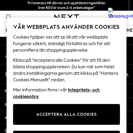
Fri leverans till dörren och upphämtningsställen
An error occurred on client
över 600 kr inom 2–4 arbetsdagar*
Vi accepterar
0
Våra sociala nätverk
VÅR WEBBPLATS ANVÄNDER COOKIES
FLICKOR
POJKAR
BABY
DAMER
HERRAR
H
Cookies hjälper oss att se till att vår webbplats
fungerar säkert, ständigt förbättras och för att
GIRLS
personifiera din shoppingupplevelse.
Mitt konto
New In
Logga in på ditt konto
50 - 92cm
Klicka på "Acceptera alla Cookies" för att få den
98 - 110cm
bästa shoppingupplevelsen. Du kan när som helst
Välj Språk
116 - 134cm
ändra inställningarna genom att klicka på "Hantera
Sv
En
Svenska
Cookies Manuellt" nedan.
140 - 174cm
Trending: Top & Short Sets
Mer information finns i vår
Integritets- och
Hjälp
Trending: Clogs
cookiepolicy
.
Toy Story
Integritet & Juridik
THE SET
ACCEPTERA ALLA COOKIES
All Clothing
Avdelningar
Coats & Jackets
Sweatshirts & Hoodies
Övriga tjänster