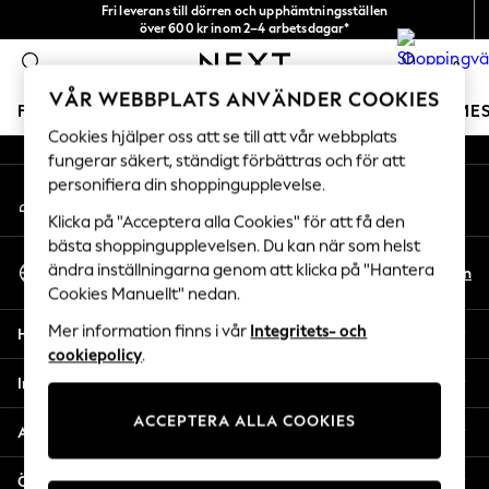
Fri leverans till dörren och upphämtningsställen
An error occurred on client
över 600 kr inom 2–4 arbetsdagar*
Vi accepterar
0
Våra sociala nätverk
VÅR WEBBPLATS ANVÄNDER COOKIES
FLICKOR
POJKAR
BABY
DAMER
HERRAR
SEME
Cookies hjälper oss att se till att vår webbplats
fungerar säkert, ständigt förbättras och för att
GIRLS
personifiera din shoppingupplevelse.
Mitt konto
New In
Logga in på ditt konto
50 - 92cm
Klicka på "Acceptera alla Cookies" för att få den
98 - 110cm
bästa shoppingupplevelsen. Du kan när som helst
Välj Språk
116 - 134cm
ändra inställningarna genom att klicka på "Hantera
Sv
En
Svenska
Cookies Manuellt" nedan.
140 - 174cm
Trending: Top & Short Sets
Mer information finns i vår
Integritets- och
Hjälp
Trending: Clogs
cookiepolicy
.
Toy Story
Integritet & Juridik
THE SET
ACCEPTERA ALLA COOKIES
All Clothing
Avdelningar
Coats & Jackets
Sweatshirts & Hoodies
Övriga tjänster