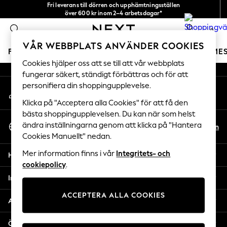
Fri leverans till dörren och upphämtningsställen
An error occurred on client
över 600 kr inom 2–4 arbetsdagar*
Vi accepterar
0
Våra sociala nätverk
VÅR WEBBPLATS ANVÄNDER COOKIES
FLICKOR
POJKAR
BABY
DAMER
HERRAR
SEME
Cookies hjälper oss att se till att vår webbplats
fungerar säkert, ständigt förbättras och för att
GIRLS
personifiera din shoppingupplevelse.
Mitt konto
New In
Logga in på ditt konto
50 - 92cm
Klicka på "Acceptera alla Cookies" för att få den
98 - 110cm
bästa shoppingupplevelsen. Du kan när som helst
Välj Språk
116 - 134cm
ändra inställningarna genom att klicka på "Hantera
Sv
En
Svenska
Cookies Manuellt" nedan.
140 - 174cm
Trending: Top & Short Sets
Mer information finns i vår
Integritets- och
Hjälp
Trending: Clogs
cookiepolicy
.
Toy Story
Integritet & Juridik
THE SET
ACCEPTERA ALLA COOKIES
All Clothing
Avdelningar
Coats & Jackets
Sweatshirts & Hoodies
Övriga tjänster