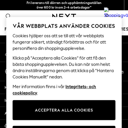
Fri leverans till dörren och upphämtningsställen
An error occurred on client
över 600 kr inom 2–4 arbetsdagar*
Vi accepterar
0
Våra sociala nätverk
VÅR WEBBPLATS ANVÄNDER COOKIES
FLICKOR
POJKAR
BABY
DAMER
HERRAR
SEME
Cookies hjälper oss att se till att vår webbplats
fungerar säkert, ständigt förbättras och för att
GIRLS
personifiera din shoppingupplevelse.
Mitt konto
New In
Logga in på ditt konto
50 - 92cm
Klicka på "Acceptera alla Cookies" för att få den
98 - 110cm
bästa shoppingupplevelsen. Du kan när som helst
Välj Språk
116 - 134cm
ändra inställningarna genom att klicka på "Hantera
Sv
En
Svenska
Cookies Manuellt" nedan.
140 - 174cm
Trending: Top & Short Sets
Mer information finns i vår
Integritets- och
Hjälp
Trending: Clogs
cookiepolicy
.
Toy Story
Integritet & Juridik
THE SET
ACCEPTERA ALLA COOKIES
All Clothing
Avdelningar
Coats & Jackets
Sweatshirts & Hoodies
Övriga tjänster