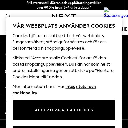
Fri leverans till dörren och upphämtningsställen
An error occurred on client
över 600 kr inom 2–4 arbetsdagar*
Vi accepterar
0
Våra sociala nätverk
VÅR WEBBPLATS ANVÄNDER COOKIES
FLICKOR
POJKAR
BABY
DAMER
HERRAR
H
Cookies hjälper oss att se till att vår webbplats
fungerar säkert, ständigt förbättras och för att
GIRLS
personifiera din shoppingupplevelse.
Mitt konto
New In
Logga in på ditt konto
50 - 92cm
Klicka på "Acceptera alla Cookies" för att få den
98 - 110cm
bästa shoppingupplevelsen. Du kan när som helst
Välj Språk
116 - 134cm
ändra inställningarna genom att klicka på "Hantera
Sv
En
Svenska
Cookies Manuellt" nedan.
140 - 174cm
Trending: Top & Short Sets
Mer information finns i vår
Integritets- och
Hjälp
Trending: Clogs
cookiepolicy
.
Toy Story
Integritet & Juridik
THE SET
ACCEPTERA ALLA COOKIES
All Clothing
Avdelningar
Coats & Jackets
Sweatshirts & Hoodies
Övriga tjänster