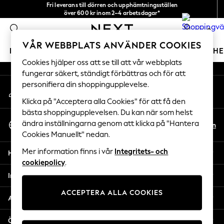
Fri leverans till dörren och upphämtningsställen
An error occurred on client
över 600 kr inom 2–4 arbetsdagar*
Vi accepterar
0
Våra sociala nätverk
VÅR WEBBPLATS ANVÄNDER COOKIES
FLICKOR
POJKAR
BABY
DAMER
HERRAR
H
Cookies hjälper oss att se till att vår webbplats
fungerar säkert, ständigt förbättras och för att
GIRLS
personifiera din shoppingupplevelse.
Mitt konto
New In
Logga in på ditt konto
50 - 92cm
Klicka på "Acceptera alla Cookies" för att få den
98 - 110cm
bästa shoppingupplevelsen. Du kan när som helst
Välj Språk
116 - 134cm
ändra inställningarna genom att klicka på "Hantera
Sv
En
Svenska
Cookies Manuellt" nedan.
140 - 174cm
Trending: Top & Short Sets
Mer information finns i vår
Integritets- och
Hjälp
Trending: Clogs
cookiepolicy
.
Toy Story
Integritet & Juridik
THE SET
ACCEPTERA ALLA COOKIES
All Clothing
Avdelningar
Coats & Jackets
Sweatshirts & Hoodies
Övriga tjänster