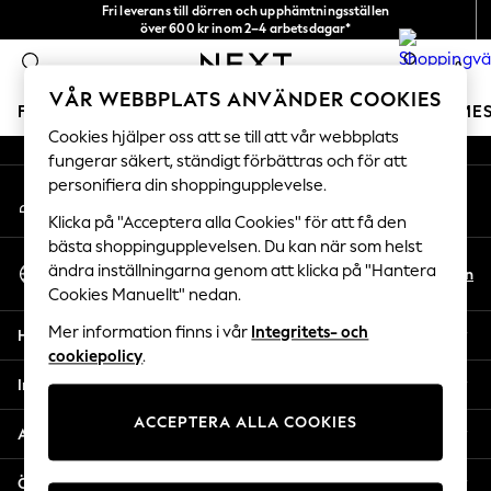
Fri leverans till dörren och upphämtningsställen
An error occurred on client
över 600 kr inom 2–4 arbetsdagar*
Vi accepterar
0
Våra sociala nätverk
VÅR WEBBPLATS ANVÄNDER COOKIES
FLICKOR
POJKAR
BABY
DAMER
HERRAR
SEME
Cookies hjälper oss att se till att vår webbplats
fungerar säkert, ständigt förbättras och för att
GIRLS
personifiera din shoppingupplevelse.
Mitt konto
New In
Logga in på ditt konto
50 - 92cm
Klicka på "Acceptera alla Cookies" för att få den
98 - 110cm
bästa shoppingupplevelsen. Du kan när som helst
Välj Språk
116 - 134cm
ändra inställningarna genom att klicka på "Hantera
Sv
En
Svenska
Cookies Manuellt" nedan.
140 - 174cm
Trending: Top & Short Sets
Mer information finns i vår
Integritets- och
Hjälp
Trending: Clogs
cookiepolicy
.
Toy Story
Integritet & Juridik
THE SET
ACCEPTERA ALLA COOKIES
All Clothing
Avdelningar
Coats & Jackets
Sweatshirts & Hoodies
Övriga tjänster