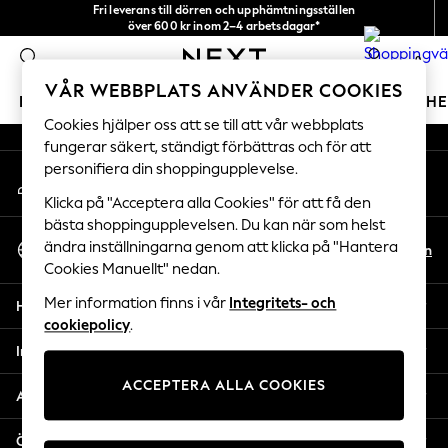
Fri leverans till dörren och upphämtningsställen
An error occurred on client
över 600 kr inom 2–4 arbetsdagar*
Vi accepterar
0
Våra sociala nätverk
VÅR WEBBPLATS ANVÄNDER COOKIES
FLICKOR
POJKAR
BABY
DAMER
HERRAR
H
Cookies hjälper oss att se till att vår webbplats
fungerar säkert, ständigt förbättras och för att
GIRLS
personifiera din shoppingupplevelse.
Mitt konto
New In
Logga in på ditt konto
50 - 92cm
Klicka på "Acceptera alla Cookies" för att få den
98 - 110cm
bästa shoppingupplevelsen. Du kan när som helst
Välj Språk
116 - 134cm
ändra inställningarna genom att klicka på "Hantera
Sv
En
Svenska
Cookies Manuellt" nedan.
140 - 174cm
Trending: Top & Short Sets
Mer information finns i vår
Integritets- och
Hjälp
Trending: Clogs
cookiepolicy
.
Toy Story
Integritet & Juridik
THE SET
ACCEPTERA ALLA COOKIES
All Clothing
Avdelningar
Coats & Jackets
Sweatshirts & Hoodies
Övriga tjänster