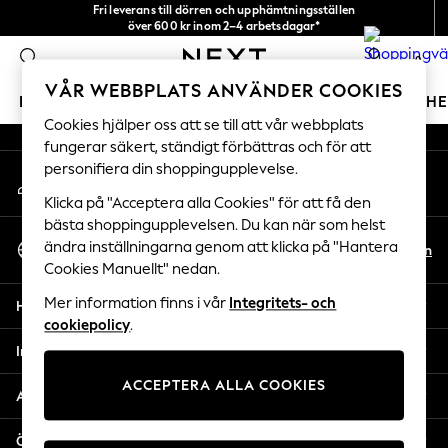
Fri leverans till dörren och upphämtningsställen
An error occurred on client
över 600 kr inom 2–4 arbetsdagar*
Vi accepterar
0
Våra sociala nätverk
VÅR WEBBPLATS ANVÄNDER COOKIES
FLICKOR
POJKAR
BABY
DAMER
HERRAR
H
Cookies hjälper oss att se till att vår webbplats
fungerar säkert, ständigt förbättras och för att
GIRLS
personifiera din shoppingupplevelse.
Mitt konto
New In
Logga in på ditt konto
50 - 92cm
Klicka på "Acceptera alla Cookies" för att få den
98 - 110cm
bästa shoppingupplevelsen. Du kan när som helst
Välj Språk
116 - 134cm
ändra inställningarna genom att klicka på "Hantera
Sv
En
Svenska
Cookies Manuellt" nedan.
140 - 174cm
Trending: Top & Short Sets
Mer information finns i vår
Integritets- och
Hjälp
Trending: Clogs
cookiepolicy
.
Toy Story
Integritet & Juridik
THE SET
ACCEPTERA ALLA COOKIES
All Clothing
Avdelningar
Coats & Jackets
Sweatshirts & Hoodies
Övriga tjänster