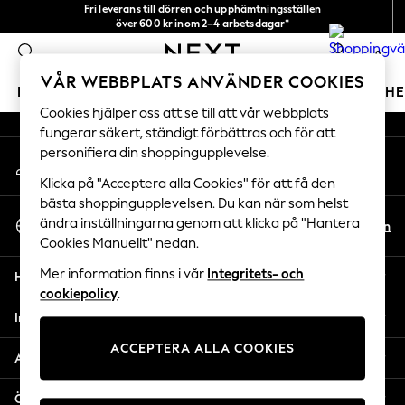
Fri leverans till dörren och upphämtningsställen
An error occurred on client
över 600 kr inom 2–4 arbetsdagar*
Vi accepterar
0
Våra sociala nätverk
VÅR WEBBPLATS ANVÄNDER COOKIES
FLICKOR
POJKAR
BABY
DAMER
HERRAR
H
Cookies hjälper oss att se till att vår webbplats
fungerar säkert, ständigt förbättras och för att
GIRLS
personifiera din shoppingupplevelse.
Mitt konto
New In
Logga in på ditt konto
50 - 92cm
Klicka på "Acceptera alla Cookies" för att få den
98 - 110cm
bästa shoppingupplevelsen. Du kan när som helst
Välj Språk
116 - 134cm
ändra inställningarna genom att klicka på "Hantera
Sv
En
Svenska
Cookies Manuellt" nedan.
140 - 174cm
Trending: Top & Short Sets
Mer information finns i vår
Integritets- och
Hjälp
Trending: Clogs
cookiepolicy
.
Toy Story
Integritet & Juridik
THE SET
ACCEPTERA ALLA COOKIES
All Clothing
Avdelningar
Coats & Jackets
Sweatshirts & Hoodies
Övriga tjänster