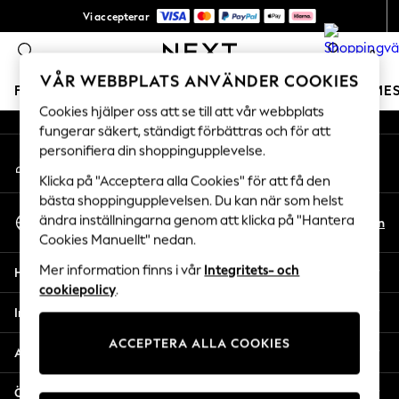
Vi accepterar
An error occurred on client
NYA enkla returer*
0
Våra sociala nätverk
VÅR WEBBPLATS ANVÄNDER COOKIES
FLICKOR
POJKAR
BABY
DAMER
HERRAR
SEME
Cookies hjälper oss att se till att vår webbplats
fungerar säkert, ständigt förbättras och för att
GIRLS
personifiera din shoppingupplevelse.
Mitt konto
New In
Logga in på ditt konto
50 - 92cm
Klicka på "Acceptera alla Cookies" för att få den
98 - 110cm
bästa shoppingupplevelsen. Du kan när som helst
Välj Språk
116 - 134cm
ändra inställningarna genom att klicka på "Hantera
Sv
En
Svenska
Cookies Manuellt" nedan.
140 - 174cm
Trending: Top & Short Sets
Mer information finns i vår
Integritets- och
Hjälp
Trending: Clogs
cookiepolicy
.
Toy Story
Integritet & Juridik
THE SET
ACCEPTERA ALLA COOKIES
All Clothing
Avdelningar
Coats & Jackets
Sweatshirts & Hoodies
Övriga tjänster