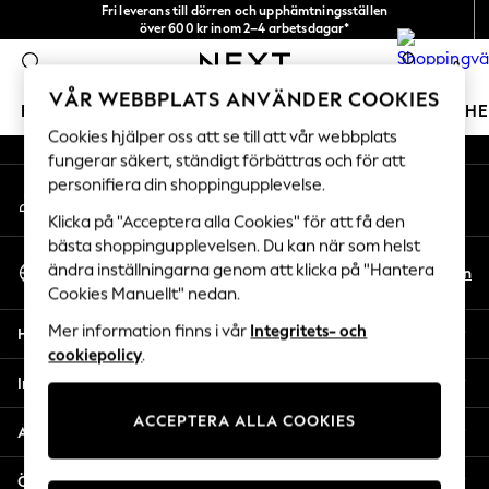
Fri leverans till dörren och upphämtningsställen
An error occurred on client
över 600 kr inom 2–4 arbetsdagar*
Vi accepterar
0
Våra sociala nätverk
VÅR WEBBPLATS ANVÄNDER COOKIES
FLICKOR
POJKAR
BABY
DAMER
HERRAR
H
Cookies hjälper oss att se till att vår webbplats
fungerar säkert, ständigt förbättras och för att
GIRLS
personifiera din shoppingupplevelse.
Mitt konto
New In
Logga in på ditt konto
50 - 92cm
Klicka på "Acceptera alla Cookies" för att få den
98 - 110cm
bästa shoppingupplevelsen. Du kan när som helst
Välj Språk
116 - 134cm
ändra inställningarna genom att klicka på "Hantera
Sv
En
Svenska
Cookies Manuellt" nedan.
140 - 174cm
Trending: Top & Short Sets
Mer information finns i vår
Integritets- och
Hjälp
Trending: Clogs
cookiepolicy
.
Toy Story
Integritet & Juridik
THE SET
ACCEPTERA ALLA COOKIES
All Clothing
Avdelningar
Coats & Jackets
Sweatshirts & Hoodies
Övriga tjänster