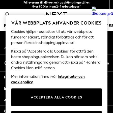
Fri leverans till dörren och upphämtningsställen
An error occurred on client
över 600 kr inom 2–4 arbetsdagar*
Vi accepterar
0
Våra sociala nätverk
VÅR WEBBPLATS ANVÄNDER COOKIES
FLICKOR
POJKAR
BABY
DAMER
HERRAR
SEME
Cookies hjälper oss att se till att vår webbplats
fungerar säkert, ständigt förbättras och för att
GIRLS
personifiera din shoppingupplevelse.
Mitt konto
New In
Logga in på ditt konto
50 - 92cm
Klicka på "Acceptera alla Cookies" för att få den
98 - 110cm
bästa shoppingupplevelsen. Du kan när som helst
Välj Språk
116 - 134cm
ändra inställningarna genom att klicka på "Hantera
Sv
En
Svenska
Cookies Manuellt" nedan.
140 - 174cm
Trending: Top & Short Sets
Mer information finns i vår
Integritets- och
Hjälp
Trending: Clogs
cookiepolicy
.
Toy Story
Integritet & Juridik
THE SET
ACCEPTERA ALLA COOKIES
All Clothing
Avdelningar
Coats & Jackets
Sweatshirts & Hoodies
Övriga tjänster