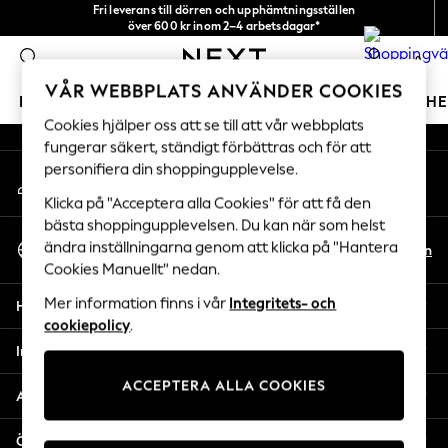
Fri leverans till dörren och upphämtningsställen
An error occurred on client
över 600 kr inom 2–4 arbetsdagar*
Vi accepterar
0
Våra sociala nätverk
VÅR WEBBPLATS ANVÄNDER COOKIES
FLICKOR
POJKAR
BABY
DAMER
HERRAR
H
Cookies hjälper oss att se till att vår webbplats
fungerar säkert, ständigt förbättras och för att
GIRLS
personifiera din shoppingupplevelse.
Mitt konto
New In
Logga in på ditt konto
50 - 92cm
Klicka på "Acceptera alla Cookies" för att få den
98 - 110cm
bästa shoppingupplevelsen. Du kan när som helst
Välj Språk
116 - 134cm
ändra inställningarna genom att klicka på "Hantera
Sv
En
Svenska
Cookies Manuellt" nedan.
140 - 174cm
Trending: Top & Short Sets
Mer information finns i vår
Integritets- och
Hjälp
Trending: Clogs
cookiepolicy
.
Toy Story
Integritet & Juridik
THE SET
ACCEPTERA ALLA COOKIES
All Clothing
Avdelningar
Coats & Jackets
Sweatshirts & Hoodies
Övriga tjänster