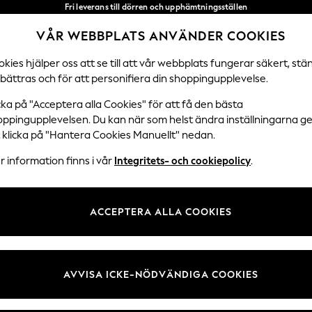
Fri leverans till dörren och upphämtningsställen
över 600 kr inom 2–4 arbetsdagar*
VÅR WEBBPLATS ANVÄNDER COOKIES
Vi accepterar
Våra sociala nätverk
kies hjälper oss att se till att vår webbplats fungerar säkert, stä
bättras och för att personifiera din shoppingupplevelse.
DAMER
HERRAR
HEM
cka på "Acceptera alla Cookies" för att få den bästa
oppingupplevelsen. Du kan när som helst ändra inställningarna 
Välj Språk
t klicka på "Hantera Cookies Manuellt" nedan.
Svenska
 information finns i vår
Integritets- och cookiepolicy
.
 Juridik
Avdelningar
ch cookiepolicy
Damer
ACCEPTERA ALLA COOKIES
llkor
Herr
kies manuellt
Pojkar
undrecensioner och betyg
Flickor
AVVISA ICKE-NÖDVÄNDIGA COOKIES
Hem
Baby