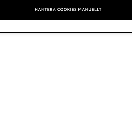
Varumärken
HANTERA COOKIES MANUELLT
©2026 Nästa Germany GmbH. Alla rättigheter reserverade.