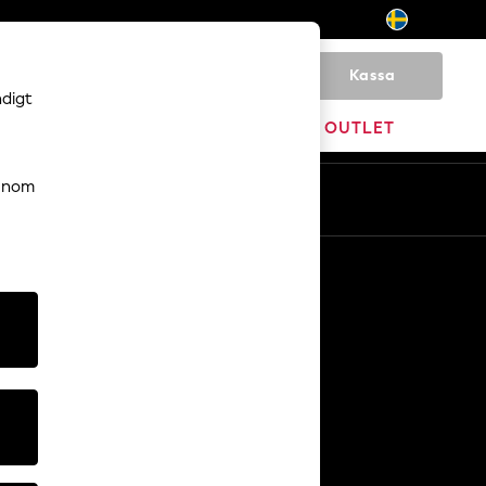
Kassa
0
ndigt
VARUMÄRKEN
OUTLET
genom
Sv
En
Övriga tjänster
Media och press
Företaget
NEXT Karriärer