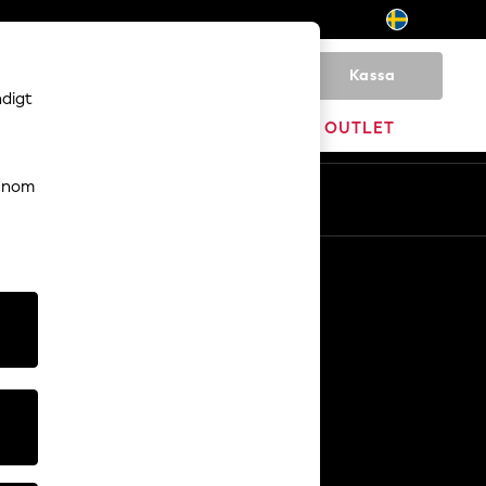
Kassa
0
ndigt
VARUMÄRKEN
OUTLET
genom
Sv
En
Övriga tjänster
Media och press
Företaget
NEXT Karriärer