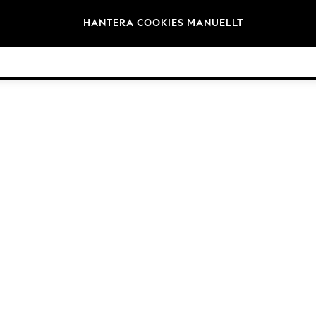
Varumärken
HANTERA COOKIES MANUELLT
©2026 Nästa Germany GmbH. Alla rättigheter reserverade.