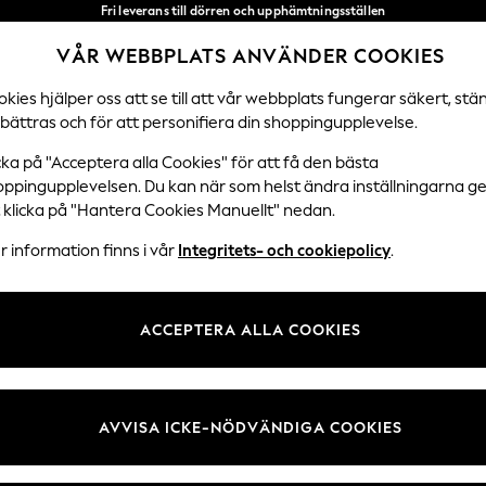
Fri leverans till dörren och upphämtningsställen
över 600 kr inom 2–4 arbetsdagar*
VÅR WEBBPLATS ANVÄNDER COOKIES
Vi accepterar
Våra sociala nätverk
kies hjälper oss att se till att vår webbplats fungerar säkert, stä
bättras och för att personifiera din shoppingupplevelse.
DAMER
HERRAR
HEM
cka på "Acceptera alla Cookies" för att få den bästa
oppingupplevelsen. Du kan när som helst ändra inställningarna 
Välj Språk
t klicka på "Hantera Cookies Manuellt" nedan.
Svenska
 information finns i vår
Integritets- och cookiepolicy
.
 Juridik
Avdelningar
ch cookiepolicy
Damer
ACCEPTERA ALLA COOKIES
llkor
Herr
kies manuellt
Pojkar
undrecensioner och betyg
Flickor
AVVISA ICKE-NÖDVÄNDIGA COOKIES
Hem
Baby