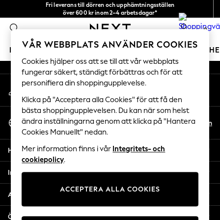
Fri leverans till dörren och upphämtningsställen
An error occurred on client
över 600 kr inom 2–4 arbetsdagar*
Vi accepterar
0
Våra sociala nätverk
VÅR WEBBPLATS ANVÄNDER COOKIES
FLICKOR
POJKAR
BABY
DAMER
HERRAR
H
Cookies hjälper oss att se till att vår webbplats
fungerar säkert, ständigt förbättras och för att
GIRLS
personifiera din shoppingupplevelse.
Mitt konto
New In
Logga in på ditt konto
50 - 92cm
Klicka på "Acceptera alla Cookies" för att få den
98 - 110cm
bästa shoppingupplevelsen. Du kan när som helst
Välj Språk
116 - 134cm
ändra inställningarna genom att klicka på "Hantera
Sv
En
Svenska
Cookies Manuellt" nedan.
140 - 174cm
Trending: Top & Short Sets
Mer information finns i vår
Integritets- och
Hjälp
Trending: Clogs
cookiepolicy
.
Toy Story
Integritet & Juridik
THE SET
ACCEPTERA ALLA COOKIES
All Clothing
Avdelningar
Coats & Jackets
Sweatshirts & Hoodies
Övriga tjänster