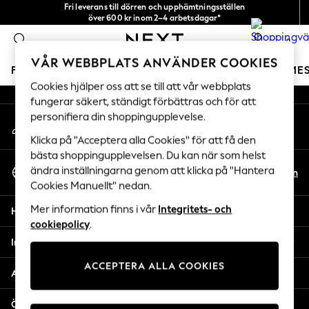
Fri leverans till dörren och upphämtningsställen
An error occurred on client
över 600 kr inom 2–4 arbetsdagar*
Vi accepterar
0
Våra sociala nätverk
VÅR WEBBPLATS ANVÄNDER COOKIES
FLICKOR
POJKAR
BABY
DAMER
HERRAR
SEME
Cookies hjälper oss att se till att vår webbplats
fungerar säkert, ständigt förbättras och för att
GIRLS
personifiera din shoppingupplevelse.
Mitt konto
New In
Logga in på ditt konto
50 - 92cm
Klicka på "Acceptera alla Cookies" för att få den
98 - 110cm
bästa shoppingupplevelsen. Du kan när som helst
Välj Språk
116 - 134cm
ändra inställningarna genom att klicka på "Hantera
Sv
En
Svenska
Cookies Manuellt" nedan.
140 - 174cm
Trending: Top & Short Sets
Mer information finns i vår
Integritets- och
Hjälp
Trending: Clogs
cookiepolicy
.
Toy Story
Integritet & Juridik
THE SET
ACCEPTERA ALLA COOKIES
All Clothing
Avdelningar
Coats & Jackets
Sweatshirts & Hoodies
Övriga tjänster