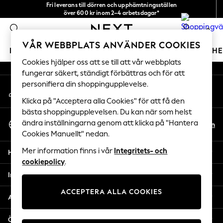
Fri leverans till dörren och upphämtningsställen
An error occurred on client
över 600 kr inom 2–4 arbetsdagar*
Vi accepterar
0
Våra sociala nätverk
VÅR WEBBPLATS ANVÄNDER COOKIES
FLICKOR
POJKAR
BABY
DAMER
HERRAR
H
Cookies hjälper oss att se till att vår webbplats
fungerar säkert, ständigt förbättras och för att
GIRLS
personifiera din shoppingupplevelse.
Mitt konto
New In
Logga in på ditt konto
50 - 92cm
Klicka på "Acceptera alla Cookies" för att få den
98 - 110cm
bästa shoppingupplevelsen. Du kan när som helst
Välj Språk
116 - 134cm
ändra inställningarna genom att klicka på "Hantera
Sv
En
Svenska
Cookies Manuellt" nedan.
140 - 174cm
Trending: Top & Short Sets
Mer information finns i vår
Integritets- och
Hjälp
Trending: Clogs
cookiepolicy
.
Toy Story
Integritet & Juridik
THE SET
ACCEPTERA ALLA COOKIES
All Clothing
Avdelningar
Coats & Jackets
Sweatshirts & Hoodies
Övriga tjänster