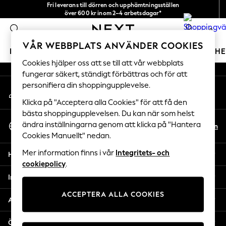
Fri leverans till dörren och upphämtningsställen
An error occurred on client
över 600 kr inom 2–4 arbetsdagar*
Vi accepterar
0
Våra sociala nätverk
VÅR WEBBPLATS ANVÄNDER COOKIES
FLICKOR
POJKAR
BABY
DAMER
HERRAR
H
Cookies hjälper oss att se till att vår webbplats
fungerar säkert, ständigt förbättras och för att
GIRLS
personifiera din shoppingupplevelse.
Mitt konto
New In
Logga in på ditt konto
50 - 92cm
Klicka på "Acceptera alla Cookies" för att få den
98 - 110cm
bästa shoppingupplevelsen. Du kan när som helst
Välj Språk
116 - 134cm
ändra inställningarna genom att klicka på "Hantera
Sv
En
Svenska
Cookies Manuellt" nedan.
140 - 174cm
Trending: Top & Short Sets
Mer information finns i vår
Integritets- och
Hjälp
Trending: Clogs
cookiepolicy
.
Toy Story
Integritet & Juridik
THE SET
ACCEPTERA ALLA COOKIES
All Clothing
Avdelningar
Coats & Jackets
Sweatshirts & Hoodies
Övriga tjänster