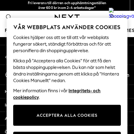
Fri leverans till dörren och upphämtningsställen
An error occurred on client
över 600 kr inom 2–4 arbetsdagar*
Vi accepterar
0
Våra sociala nätverk
VÅR WEBBPLATS ANVÄNDER COOKIES
FLICKOR
POJKAR
BABY
DAMER
HERRAR
SEME
Cookies hjälper oss att se till att vår webbplats
fungerar säkert, ständigt förbättras och för att
GIRLS
personifiera din shoppingupplevelse.
Mitt konto
New In
Logga in på ditt konto
50 - 92cm
Klicka på "Acceptera alla Cookies" för att få den
98 - 110cm
bästa shoppingupplevelsen. Du kan när som helst
Välj Språk
116 - 134cm
ändra inställningarna genom att klicka på "Hantera
Sv
En
Svenska
Cookies Manuellt" nedan.
140 - 174cm
Trending: Top & Short Sets
Mer information finns i vår
Integritets- och
Hjälp
Trending: Clogs
cookiepolicy
.
Toy Story
Integritet & Juridik
THE SET
ACCEPTERA ALLA COOKIES
All Clothing
Avdelningar
Coats & Jackets
Sweatshirts & Hoodies
Övriga tjänster