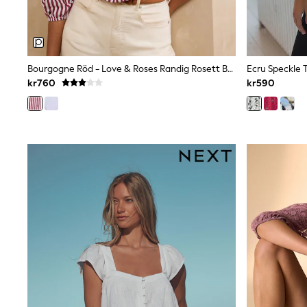
Swim
adidas
All Girls Brands
Nike
adidas
Bourgogne Röd - Love & Roses Randig Rosett Broderad Långärmad Blus Med Skråkrage
Smiggle
Lipsy Girl
kr760
kr590
River Island
Boden
Joules
Frugi
Baker by Ted Baker
Monsoon
Angel & Rocket
JoJo Maman Bébé
Occasionwear
Schoolwear
Partywear
Flower Girl
Swim
Bridesmaid
All Baby & Nursery
New in
Babygrows & Sleepsuits