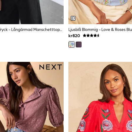
Ecru Speckle Tryck - Långärmad Manschetttopp Med V-Ringning
kr820