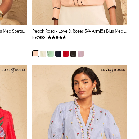
Ljusblå Blommig - Love & Roses Blus Med Spetskant Och Utsvängda Ärmar
Peach Rosa - Love & Roses 3/4 Ärmlös Blus Med Kammusslor
kr760