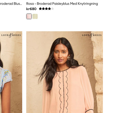
Vit 3D Blommig - Lipsy 3/4 Ärmlös Broderad Blus För Farfar
Rosa - Broderad Paisleyblus Med Knytringning
kr680