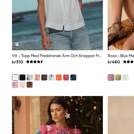
Sets & Outfits
Rompersuits & Dungarees
Shop All
Dungarees
Disney
Peppa Pig
BOYS
New In
50 - 92cm
98 - 110cm
Vit - Topp Med Fladdrande Ärm Och Knappar Framtill I Linne
Rosa - Blus M
116 - 134cm
kr310
kr460
140 - 174cm
Trending: Top & Short Sets
Trending: Clogs
Toy Story
Pokemon
Spiderman
THE SET
Shop All Clothing
Coats & Jackets
T-Shirts
Sets & Outfits
Sweatshirts & Hoodies