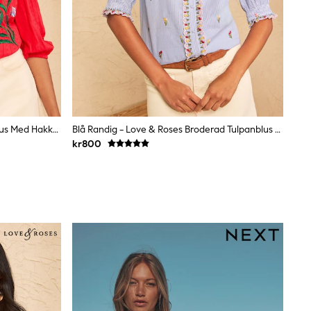
Love & Roses Blommig Broderad Blus Med Hakkrage
Blå Randig - Love & Roses Broderad Tulpanblus Med Okdetalj
kr800