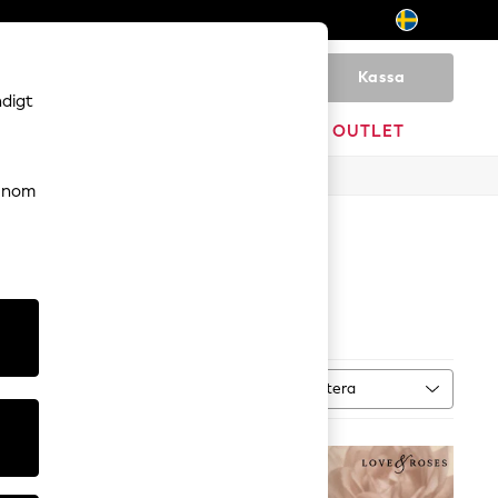
Kassa
0
ndigt
VARUMÄRKEN
OUTLET
genom
llen
Sortera
 Typ
MER
NYHETER