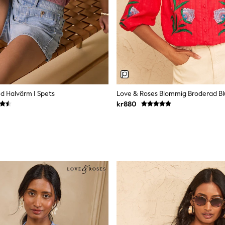
ed Halvärm I Spets
kr880