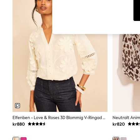
Dresses
Sets & Outfits
Tops
T-Shirts
Nightwear & Pyjamas
Trousers & Leggings
Bodysuits & Vests
Shirts & Blouses
Swimwear
Shorts & Skirts
Babygrows & Sleepsuits
Jeans
Jumpsuits & Playsuits
All Holiday Shop
Tops
Dresses
Shorts
Skirts
Sandals & Sliders
Rash Vests
Elfenben - Love & Roses 3D Blommig V-Ringad Blus
Neutralt Anima
Sun Safe Swimwear
kr880
kr820
Sun Hats & Caps
All Occasionwear
All Partywear