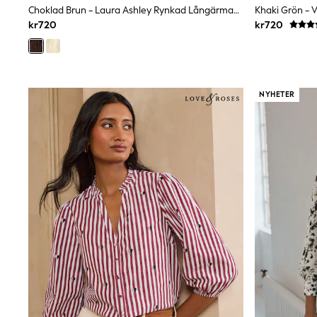
Choklad Brun - Laura Ashley Rynkad Långärmad Blus
Bags
kr720
kr720
Hats
Denim Jackets
Raincoats
Waterproof
Shackets
Puddlesuits
NYHETER
Pramsuits
Gilets
Fleeces
Teddy Borg
Puffers
Snowsuits
Shop all
Lilo & Stitch
Bluey
Disney
Peppa Pig
All Girls Sportwear
New In
Trainers
Hoodies & Sweatshirts
Leggings, Joggers & Shorts