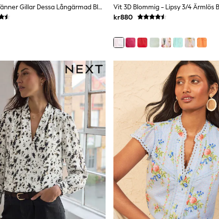
Khaki Grön - Vänner Gillar Dessa Långärmad Blus Med Metalldetaljer
kr880