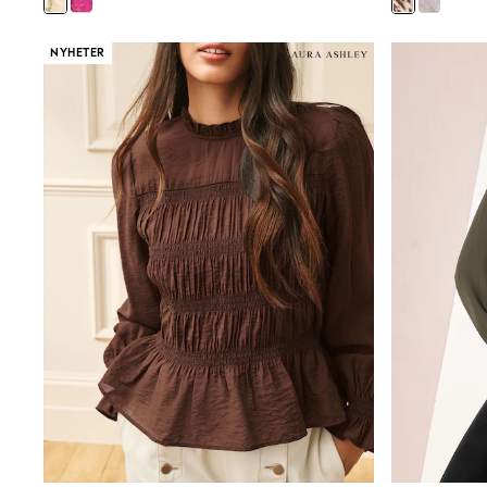
Wedding
Dresses
Shoes
NYHETER
Cardigans
Skirts
Shop All Footwear
New In
Trainers
Pram Shoes
School Shoes
Slippers
Boots
Wellies
Wide Fit
All Underwear
New In
Nighties
Pyjamas
Robes
Sleepsuits
Socks & Tights
Blanket Hoodies
All Bags & Accessories
New In