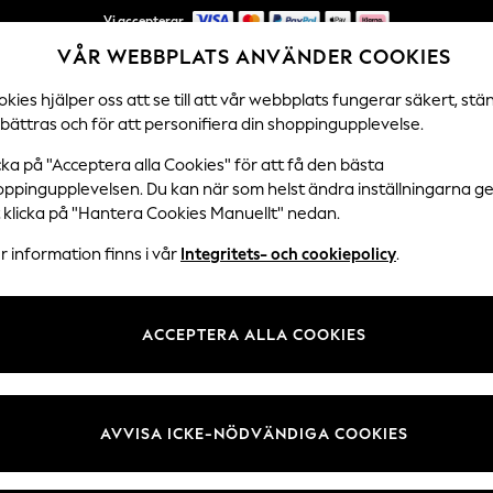
Vi accepterar
VÅR WEBBPLATS ANVÄNDER COOKIES
NYA enkla returer*
kies hjälper oss att se till att vår webbplats fungerar säkert, stä
bättras och för att personifiera din shoppingupplevelse.
DAMER
HERRAR
HEM
cka på "Acceptera alla Cookies" för att få den bästa
oppingupplevelsen. Du kan när som helst ändra inställningarna 
t klicka på "Hantera Cookies Manuellt" nedan.
KVINNORS BLUSAR
(3900)
 information finns i vår
Integritets- och cookiepolicy
.
Slips hals
Tryckt
Arbetskläder
Tillfällig
Speciella tillfä
ACCEPTERA ALLA COOKIES
Märke
Färg
Storlek
AVVISA ICKE-NÖDVÄNDIGA COOKIES