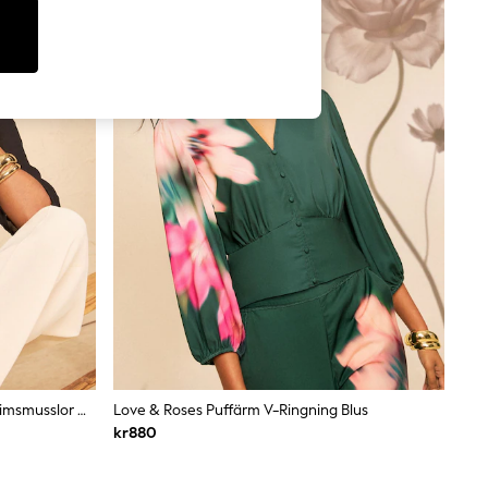
Svart - Love & Roses Blus Med Pilgrimsmusslor Och V-Ringning Och Flöjtärm
Love & Roses Puffärm V-Ringning Blus
kr880