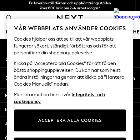
Fri leverans till dörren och upphämtningsställen
An error occurred on client
över 600 kr inom 2–4 arbetsdagar*
Vi accepterar
0
Våra sociala nätverk
VÅR WEBBPLATS ANVÄNDER COOKIES
FLICKOR
POJKAR
BABY
DAMER
HERRAR
H
Cookies hjälper oss att se till att vår webbplats
fungerar säkert, ständigt förbättras och för att
GIRLS
personifiera din shoppingupplevelse.
Mitt konto
New In
Logga in på ditt konto
50 - 92cm
Klicka på "Acceptera alla Cookies" för att få den
98 - 110cm
bästa shoppingupplevelsen. Du kan när som helst
Välj Språk
116 - 134cm
ändra inställningarna genom att klicka på "Hantera
Sv
En
Svenska
Cookies Manuellt" nedan.
140 - 174cm
Trending: Top & Short Sets
Mer information finns i vår
Integritets- och
Hjälp
Trending: Clogs
cookiepolicy
.
Toy Story
Integritet & Juridik
THE SET
ACCEPTERA ALLA COOKIES
All Clothing
Avdelningar
Coats & Jackets
Sweatshirts & Hoodies
Övriga tjänster