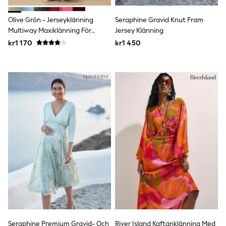
Rompersuits & Dungarees
Shop All
Olive Grön - Jerseyklänning
Seraphine Gravid Knut Fram
Dungarees
Multiway Maxiklänning För
Jersey Klänning
Disney
Bröllopsgäster
kr1 170
kr1 450
Peppa Pig
BOYS
New In
50 - 92cm
98 - 110cm
116 - 134cm
140 - 174cm
Trending: Top & Short Sets
Trending: Clogs
Toy Story
Pokemon
Spiderman
THE SET
Shop All Clothing
Coats & Jackets
T-Shirts
Sets & Outfits
Sweatshirts & Hoodies
Jumpers & Knitwear
Seraphine Premium Gravid- Och
River Island Kaftanklänning Med