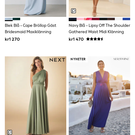
adidas
All Girls Brands
Nike
adidas
Blek Blå - Cape Bröllop Gäst
Navy Blå - Lipsy Off The Shoulder
Smiggle
Lipsy Girl
Bridesmaid Maxiklänning
Gathered Waist Midi Klänning
River Island
kr1 270
kr1 470
Boden
Joules
Frugi
NYHETER
Baker by Ted Baker
Monsoon
Angel & Rocket
JoJo Maman Bébé
Occasionwear
Schoolwear
Partywear
Flower Girl
Swim
Bridesmaid
All Baby & Nursery
New in
Babygrows & Sleepsuits
Sets & Outfits