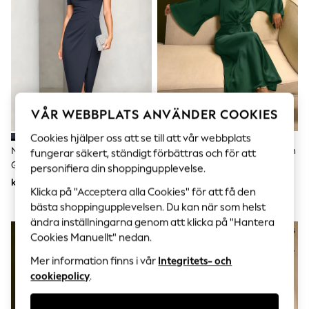
Sets & Outfits
Tops
T-Shirts
Nightwear & Pyjamas
Trousers & Leggings
Bodysuits & Vests
Shirts & Blouses
Swimwear
Shorts & Skirts
VÅR WEBBPLATS ANVÄNDER COOKIES
Babygrows & Sleepsuits
Jeans
Cookies hjälper oss att se till att vår webbplats
Jumpsuits & Playsuits
Navy Blå - Lipsy Off The Shoulder
Mörk Grön - Maxiklänning I Satin
fungerar säkert, ständigt förbättras och för att
All Holiday Shop
Gathered Waist Maxiklänning
Med Långärmat Och Vriden
personifiera din shoppingupplevelse.
Tops
Framtill
kr1 600
kr780
Dresses
Klicka på "Acceptera alla Cookies" för att få den
Shorts
bästa shoppingupplevelsen. Du kan när som helst
Skirts
ändra inställningarna genom att klicka på "Hantera
Sandals & Sliders
Cookies Manuellt" nedan.
Rash Vests
Sun Safe Swimwear
Mer information finns i vår
Integritets- och
Sun Hats & Caps
cookiepolicy
.
All Occasionwear
All Partywear
Wedding