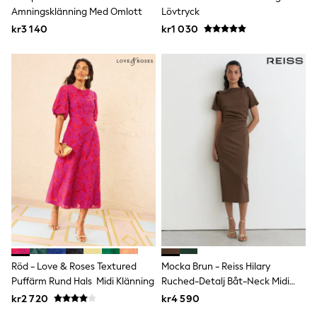
Joggers
Amningsklänning Med Omlott
Lövtryck
Shirts
kr3 140
kr1 030
Trousers & Chinos
Tops
Babygrows & Sleepsuits
Bodysuits & Vests
Jeans
Nightwear & Pyjamas
Shorts
Swimwear
Suits & Waistcoats
Shop All Footwear
New In
Sandals & Clogs
Trainers
Pram Shoes
School Shoes
Slippers
Boots
Wellies
Röd - Love & Roses Textured
Mocka Brun - Reiss Hilary
Wide Fit
Puffärm Rund Hals Midi Klänning
Ruched-Detalj Båt-Neck Midi
All Holiday Shop
Klänning
kr2 720
kr4 590
Tops & T-Shirts
Rash Vests