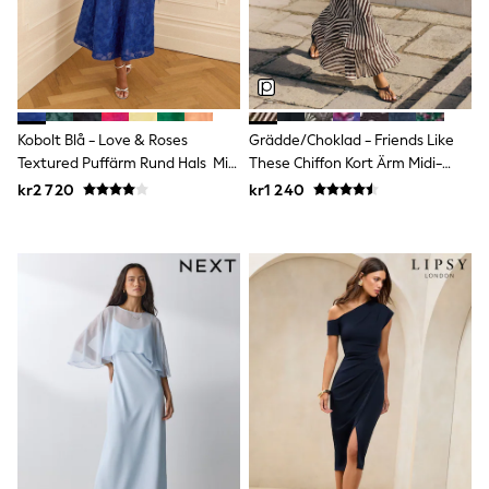
Bags
Hats
Denim Jackets
Raincoats
Waterproof
Shackets
Puddlesuits
Kobolt Blå - Love & Roses
Grädde/Choklad - Friends Like
Pramsuits
Textured Puffärm Rund Hals Midi
These Chiffon Kort Ärm Midi-
Gilets
Klänning
Klänning
Fleeces
kr2 720
kr1 240
Teddy Borg
Puffers
Snowsuits
Shop all
Lilo & Stitch
Bluey
Disney
Peppa Pig
All Girls Sportwear
New In
Trainers
Hoodies & Sweatshirts
Leggings, Joggers & Shorts
Swim