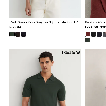
Sets & Outfits
Rompersuits & Dungarees
Shop All
Dungarees
Disney
Mörk Grön - Reiss Drayton Skjorta I Merinoull Med Knappar
Peppa Pig
kr2 060
kr2 060
BOYS
New In
50 - 92cm
98 - 110cm
116 - 134cm
140 - 174cm
Trending: Top & Short Sets
Trending: Clogs
Toy Story
Pokemon
Spiderman
THE SET
Shop All Clothing
Coats & Jackets
T-Shirts
Sets & Outfits
Sweatshirts & Hoodies