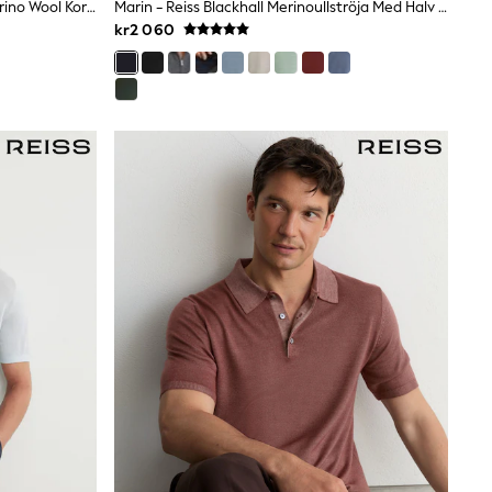
Mintig Salviagrön - Reiss Manor Merino Wool Kort Ärm Polotröjor
Marin - Reiss Blackhall Merinoullströja Med Halv Dragkedja Och Hög Ståkrage
kr2 060