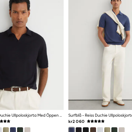
Marin - Reiss Duchie Ullpoloskjorta Med Öppen Krage
kr2 060