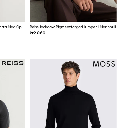
Vattenblå - Reiss Duchie Ullpoloskjorta Med Öppen Krage
Reiss Jackdaw Pigmentfärgad Jumper I Merinoull
kr2 060