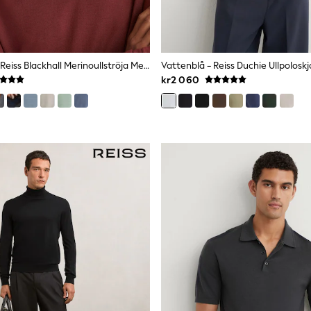
Rooibos Röd - Reiss Blackhall Merinoullströja Med Halv Dragkedja Och Hög Ståkrage
kr2 060