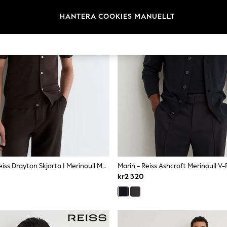
HANTERA COOKIES MANUELLT
Bitterbrun - Reiss Drayton Skjorta I Merinoull Med Knappar
Marin - Reiss Ashcroft Merinoull V
kr2 320