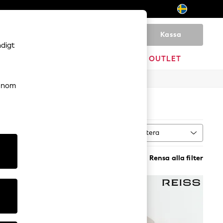
Kassa
0
ndigt
HEM
VARUMÄRKEN
OUTLET
genom
Sortera
MER
Rensa alla filter