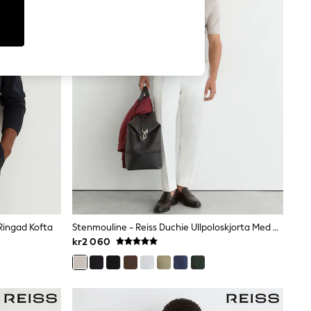
-Ringad Kofta
Stenmouline - Reiss Duchie Ullpoloskjorta Med Öppen Krage
kr2 060