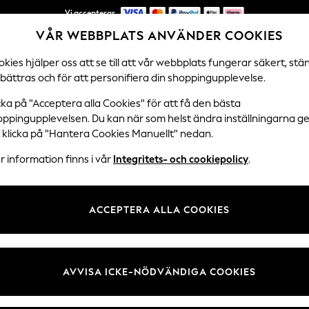
Vi accepterar
VÅR WEBBPLATS ANVÄNDER COOKIES
NYA enkla returer*
kies hjälper oss att se till att vår webbplats fungerar säkert, stä
bättras och för att personifiera din shoppingupplevelse.
DAMER
HERRAR
SEMESTERBUTIK
cka på "Acceptera alla Cookies" för att få den bästa
oppingupplevelsen. Du kan när som helst ändra inställningarna 
t klicka på "Hantera Cookies Manuellt" nedan.
HERR MERINO ULL STICKAT
(183)
 information finns i vår
Integritets- och cookiepolicy
.
Kategori
Märke
Färg
ACCEPTERA ALLA COOKIES
AVVISA ICKE-NÖDVÄNDIGA COOKIES