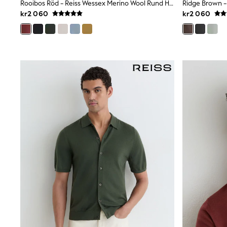
Swim
Rooibos Röd - Reiss Wessex Merino Wool Rund Hals Jumper
adidas
kr2 060
kr2 060
All Girls Brands
Nike
adidas
Smiggle
Lipsy Girl
River Island
Boden
Joules
Frugi
Baker by Ted Baker
Monsoon
Angel & Rocket
JoJo Maman Bébé
Occasionwear
Schoolwear
Partywear
Flower Girl
Swim
Bridesmaid
All Baby & Nursery
New in
Babygrows & Sleepsuits