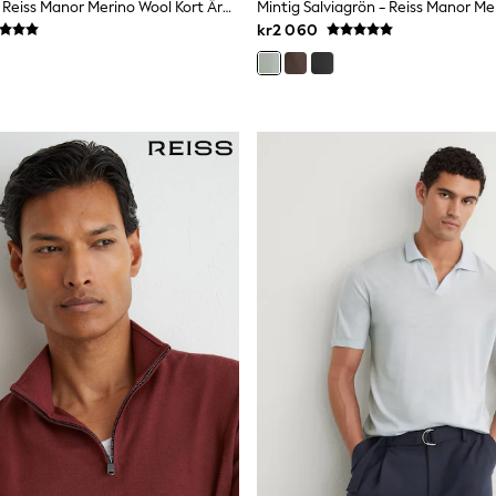
Ridge Brown - Reiss Manor Merino Wool Kort Ärm Polotröjor
kr2 060