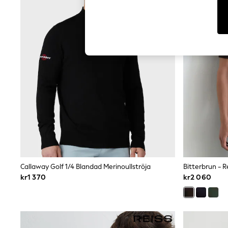
Dresses
Sets & Outfits
Tops
T-Shirts
Nightwear & Pyjamas
Trousers & Leggings
Bodysuits & Vests
Shirts & Blouses
Swimwear
Shorts & Skirts
Babygrows & Sleepsuits
Jeans
Jumpsuits & Playsuits
All Holiday Shop
Tops
Dresses
Shorts
Skirts
Callaway Golf 1/4 Blandad Merinoullströja
Sandals & Sliders
kr1 370
kr2 060
Rash Vests
Sun Safe Swimwear
Sun Hats & Caps
All Occasionwear
All Partywear