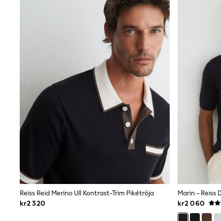
Wedding
Dresses
Shoes
Cardigans
Skirts
Shop All Footwear
New In
Trainers
Pram Shoes
School Shoes
Slippers
Boots
Wellies
Wide Fit
All Underwear
New In
Nighties
Pyjamas
Robes
Sleepsuits
Socks & Tights
Reiss Reid Merino Ull Kontrast-Trim Pikétröja
Blanket Hoodies
kr2 320
kr2 060
All Bags & Accessories
New In