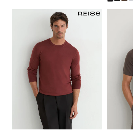
Bags
Hats
Denim Jackets
Raincoats
Waterproof
Shackets
Puddlesuits
Pramsuits
Gilets
Fleeces
Teddy Borg
Puffers
Snowsuits
Shop all
Lilo & Stitch
Bluey
Disney
Peppa Pig
All Girls Sportwear
New In
Trainers
Hoodies & Sweatshirts
Leggings, Joggers & Shorts