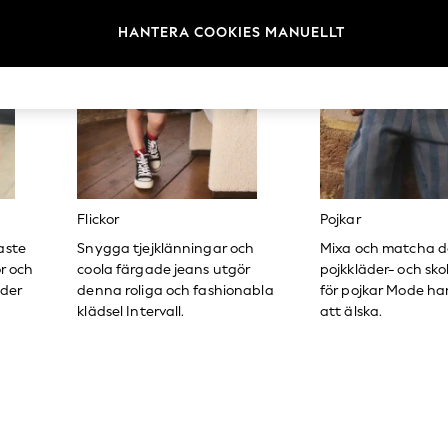
HANTERA COOKIES MANUELLT
Flickor
Pojkar
aste
Snygga tjejklänningar och
Mixa och matcha d
or och
coola färgade jeans utgör
pojkkläder- och sko
äder
denna roliga och fashionabla
för pojkar Mode h
klädsel Intervall.
att älska.