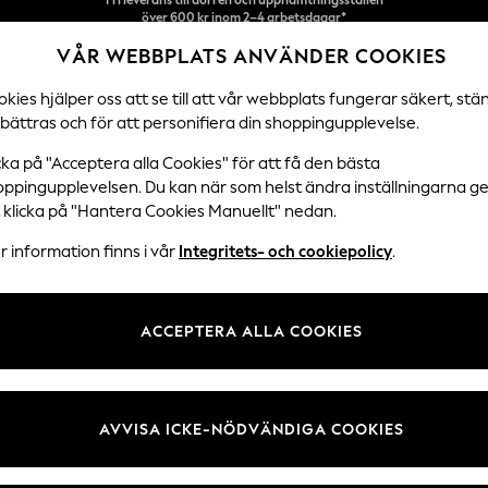
Vi accepterar
VÅR WEBBPLATS ANVÄNDER COOKIES
NYA enkla returer*
kies hjälper oss att se till att vår webbplats fungerar säkert, stä
bättras och för att personifiera din shoppingupplevelse.
DAMER
HERRAR
SEMESTERBUTIK
cka på "Acceptera alla Cookies" för att få den bästa
oppingupplevelsen. Du kan när som helst ändra inställningarna 
s inte längre.
t klicka på "Hantera Cookies Manuellt" nedan.
 information finns i vår
Integritets- och cookiepolicy
.
van.
ACCEPTERA ALLA COOKIES
t söka efter den ovan.
AVVISA ICKE-NÖDVÄNDIGA COOKIES