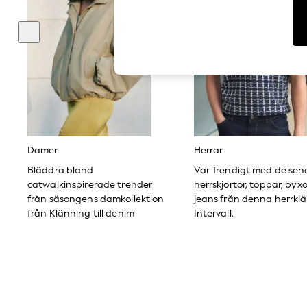
Dresses
Sets & Outfits
Tops
T-Shirts
Nightwear & Pyjamas
Trousers & Leggings
Bodysuits & Vests
Shirts & Blouses
Swimwear
Shorts & Skirts
Babygrows & Sleepsuits
Jeans
Damer
Herrar
Jumpsuits & Playsuits
All Holiday Shop
Bläddra bland
Var Trendigt med de sen
Tops
catwalkinspirerade trender
herrskjortor, toppar, byx
Dresses
från säsongens damkollektion
jeans från denna herrkl
Shorts
från Klänning till denim
Intervall.
Skirts
Sandals & Sliders
Rash Vests
Sun Safe Swimwear
Sun Hats & Caps
All Occasionwear
All Partywear