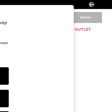
Kassa
0
ndigt
HEM
VARUMÄRKEN
OUTLET
genom